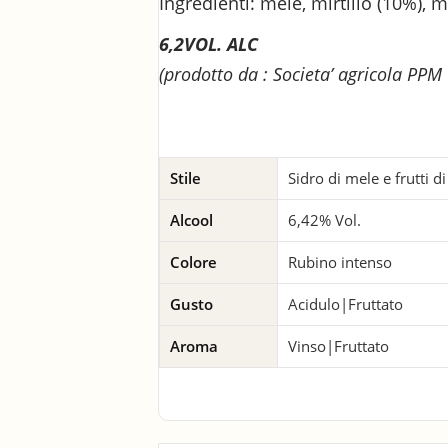
Ingredienti: mele, mirtillo (10%), 
6,2VOL. ALC
(prodotto da : Societa’ agricola PPM 
Stile
Sidro di mele e frutti d
Alcool
6,42% Vol.
Colore
Rubino intenso
Gusto
Acidulo|Fruttato
Aroma
Vinso|Fruttato