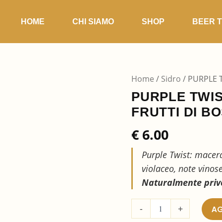
HOME
CHI SIAMO
SHOP
BEER 
Home
/
Sidro
/ PURPLE T
PURPLE TWIS
FRUTTI DI B
€
6.00
Purple Twist: macera
violaceo, note vinose
Naturalmente privo
PURPLE
-
+
AG
TWIST