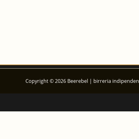
Copyright © 2026 Beerebel | birreria indipenden
PURPLE TWIST — 33CL (Sidro frutti di bosco)
€
6.00