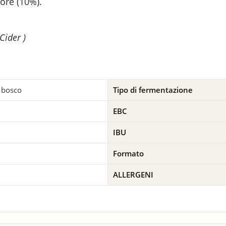
more (10%).
Cider )
i bosco
Tipo di fermentazione
EBC
IBU
Formato
ALLERGENI