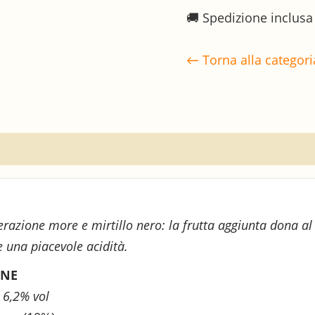
—
33CL
🚚 Spedizione inclusa
(Sidro
frutti
di
← Torna alla categori
bosco)
quantità
pedizione & Pagamenti
azione more e mirtillo nero: la frutta aggiunta dona al 
 e una piacevole acidità.
INE
c 6,2% vol