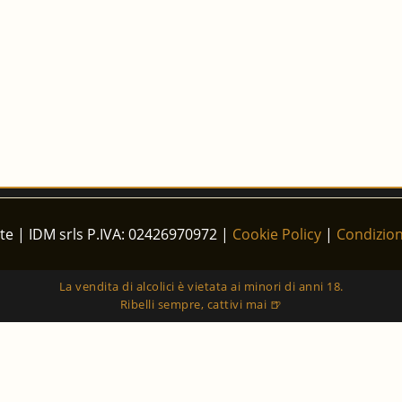
te | IDM srls P.IVA: 02426970972 |
Cookie Policy
|
Condizioni