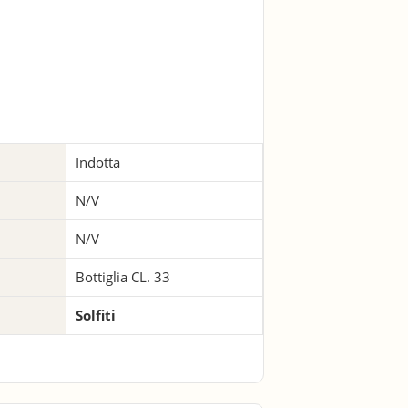
Indotta
N/V
N/V
Bottiglia CL. 33
Solfiti