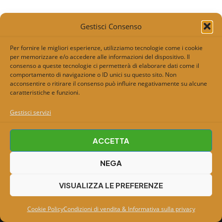
Gestisci Consenso
Per fornire le migliori esperienze, utilizziamo tecnologie come i cookie
per memorizzare e/o accedere alle informazioni del dispositivo. Il
consenso a queste tecnologie ci permetterà di elaborare dati come il
comportamento di navigazione o ID unici su questo sito. Non
acconsentire o ritirare il consenso può influire negativamente su alcune
caratteristiche e funzioni.
Gestisci servizi
Copyright © 2026 Beerebel | birreria indipendente |
ACCETTA
IDM srls P.IVA: 02426970972 |
Cookie Policy
|
NEGA
Condizioni di vendita e Privacy Policy
|
Contattaci
|
Shop
|
VISUALIZZA LE PREFERENZE
Cookie Policy
Condizioni di vendita & Informativa sulla privacy