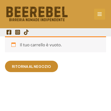
Vai
al
contenuto
Il tuo carrello è vuoto.
RITORNA AL NEGOZIO