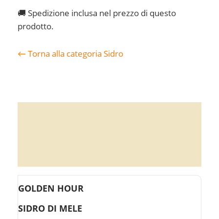
—
33cl
🚚 Spedizione inclusa nel prezzo di questo
(sidro
prodotto.
di
mele)
quantità
← Torna alla categoria Sidro
Descrizione
Recensioni (0)
Spedizione & Pagamenti
GOLDEN HOUR
SIDRO DI MELE