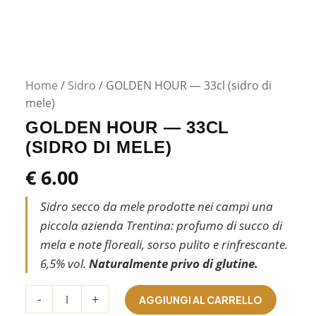
Home
/
Sidro
/ GOLDEN HOUR — 33cl (sidro di
mele)
GOLDEN HOUR — 33CL
(SIDRO DI MELE)
€
6.00
Sidro secco da mele prodotte nei campi una
piccola azienda Trentina: profumo di succo di
mela e note floreali, sorso pulito e rinfrescante.
6,5% vol.
Naturalmente privo di glutine.
GOLDEN
-
+
AGGIUNGI AL CARRELLO
HOUR