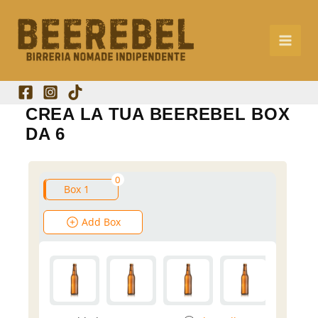
Vai
al
contenuto
CREA LA TUA BEEREBEL BOX
DA 6
0
Box 1
Add Box