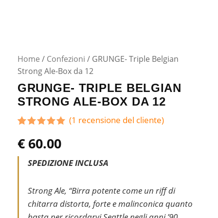
Home
/
Confezioni
/ GRUNGE- Triple Belgian
Strong Ale-Box da 12
GRUNGE- TRIPLE BELGIAN
STRONG ALE-BOX DA 12
(
1
recensione del cliente)
Valutato
1
€
60.00
5.00
su 5
su base
di
SPEDIZIONE INCLUSA
recensioni
Strong Ale, “Birra potente come un riff di
chitarra distorta, forte e malinconica quanto
basta per ricordarvi Seattle negli anni ’90.