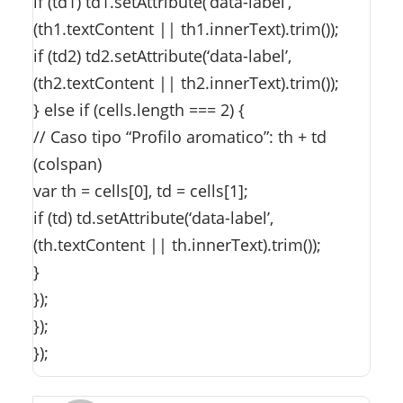
if (td1) td1.setAttribute(‘data-label’,
(th1.textContent || th1.innerText).trim());
if (td2) td2.setAttribute(‘data-label’,
(th2.textContent || th2.innerText).trim());
} else if (cells.length === 2) {
// Caso tipo “Profilo aromatico”: th + td
(colspan)
var th = cells[0], td = cells[1];
if (td) td.setAttribute(‘data-label’,
(th.textContent || th.innerText).trim());
}
});
});
});