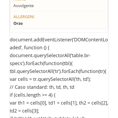
Avvolgente
Orzo
document.addEventListener(‘DOMContentLo
aded’, function () {
document.querySelectorAll(‘table.br-
specs’).forEach(function(tbl){
tbl.querySelectorAll(‘tr’).forEach(function(tr){
var cells = tr.querySelectorAll(‘th, td’);
// Caso standard: th, td, th, td
if (cells.length >= 4) {
var th1 = cells[0], td1 = cells[1], th2 = cells[2],
td2 = cells[3];