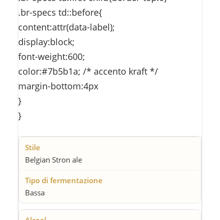
.br-specs td::before{
content:attr(data-label);
display:block;
font-weight:600;
color:#7b5b1a; /* accento kraft */
margin-bottom:4px
}
}
Belgian Stron ale
Bassa