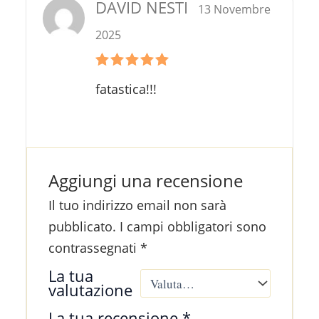
DAVID NESTI
13 Novembre
2025
Valutato
5
fatastica!!!
su 5
Aggiungi una recensione
Il tuo indirizzo email non sarà
pubblicato.
I campi obbligatori sono
contrassegnati
*
La tua
valutazione
La tua recensione
*