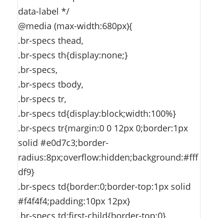
data-label */
@media (max-width:680px){
.br-specs thead,
.br-specs th{display:none;}
.br-specs,
.br-specs tbody,
.br-specs tr,
.br-specs td{display:block;width:100%}
.br-specs tr{margin:0 0 12px 0;border:1px
solid #e0d7c3;border-
radius:8px;overflow:hidden;background:#fff
df9}
.br-specs td{border:0;border-top:1px solid
#f4f4f4;padding:10px 12px}
.br-specs td:first-child{border-top:0}