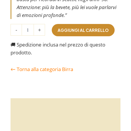
Attenzione: più la bevete, più lei vuole parlarvi
di emozioni profonde.”
GRUNGE-
-
+
AGGIUNGI AL CARRELLO
Triple
Belgian
Strong
🚚 Spedizione inclusa nel prezzo di questo
Ale-
prodotto.
Box
da
12
← Torna alla categoria Birra
quantità
Descrizione
Recensioni (1)
Spedizione & Pagamenti