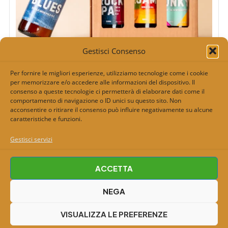
Gestisci Consenso
Crea la tua Beerebel Box da 6
Per fornire le migliori esperienze, utilizziamo tecnologie come i cookie
per memorizzare e/o accedere alle informazioni del dispositivo. Il
consenso a queste tecnologie ci permetterà di elaborare dati come il
SCOPRI
comportamento di navigazione o ID unici su questo sito. Non
acconsentire o ritirare il consenso può influire negativamente su alcune
caratteristiche e funzioni.
Gestisci servizi
Copyright © 2026 Beerebel | birreria indipendente |
ACCETTA
IDM srls P.IVA: 02426970972 |
Cookie Policy
|
NEGA
Condizioni di vendita e Privacy Policy
|
Contattaci
|
Shop
|
VISUALIZZA LE PREFERENZE